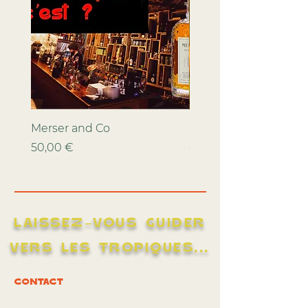
Merser and Co
Dead Man's Fingers 
Prix
Prix
50,00 €
40,00 €
LAISSEZ-VOUS GUIDER
VERS LES TROPIQUES...
CONTACT