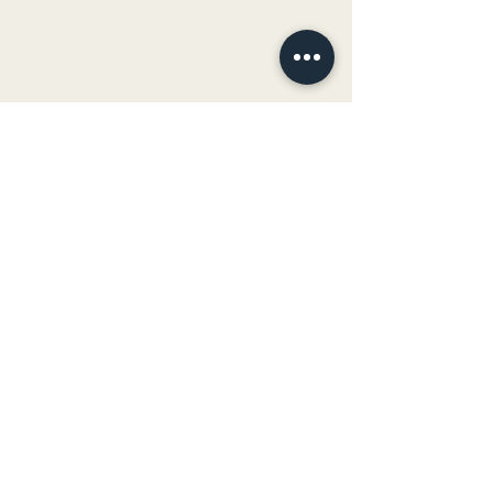
04 99 67 45 29
OUVERT DU LUNDI AU
SAMEDI
De 18H à 01H
12 RUE JULES LATREILHE
34000 MONTPELLIER
contact.rhumrunner@gmail.
com