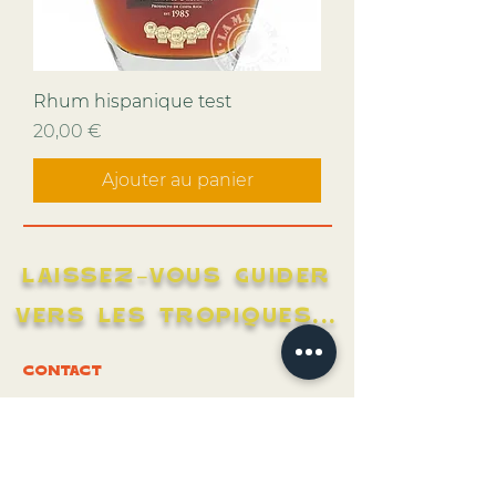
Rhum hispanique test
Prix
20,00 €
Ajouter au panier
LAISSEZ-VOUS GUIDER
VERS LES TROPIQUES...
CONTACT
04 99 67 45 29
OUVERT DU LUNDI AU
SAMEDI