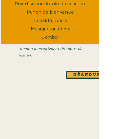
Privatisation totale du sous-sol
Punch de bienvenue
1 cocktail/pers.
Musique au choix
Combo*
* combo =
assortiment de tapas du
moment
Réserver