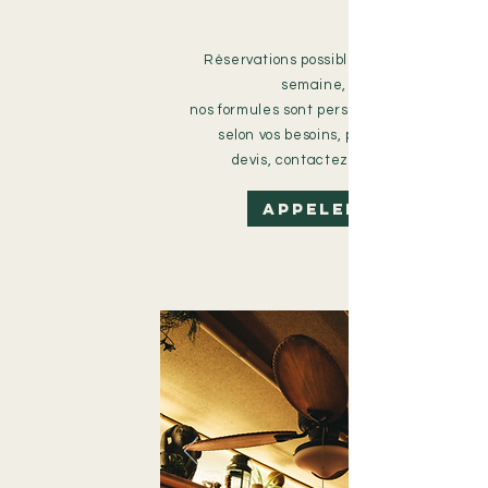
Réservations possibles toute la
semaine,
nos
formules sont personnalisables
selon vos besoins,
pour tout
devis,
contactez-nous !
Appeler