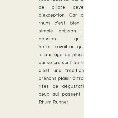
de pirate devenue alcool
d'exception. Car pour nous le
rhum c'est bien plus qu'une
simple boisson : c'est une
passion qui anime
notre
travail
au quotidien, c'est
le partage de plusieurs cultures
qui se croisent au fil des siècles,
c'est une
tradition dont nous
prenons plaisir à transmettre les
rites de dégustations à tous
ceux qui passent la porte du
Rhum Runner.